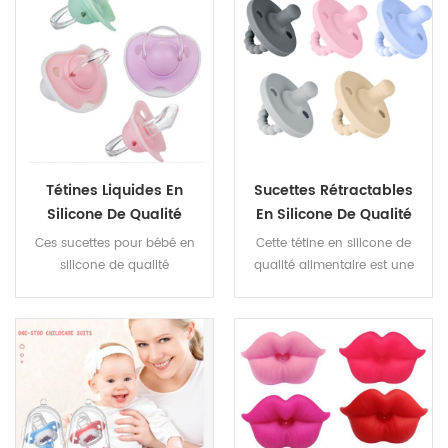
sont saines et sans danger
Ces tétines en silicone pour
pour les nouveau-nés. Elles
bébé peuvent apaiser un
peuvent apaiser un petit
petit nourrisson difficile. C'est
nourrisson difficile. C'est une
une bonne tétine en silicone
bonne tétine en silicone pour
pour bébé.
bébé.
Tétines Liquides En
Sucettes Rétractables
Silicone De Qualité
En Silicone De Qualité
Alimentaire, Sucettes
Alimentaire
Ces sucettes pour bébé en
Cette tétine en silicone de
Pour Bébé, Anneaux De
silicone de qualité
qualité alimentaire est une
Dentition En Silicone
alimentaire sont également
tétine rétractable pour bébé.
Doux Et Sûrs Pour
des anneaux de dentition en
C'est une tétine en silicone
silicone doux et sûrs pour les
qui peut apaiser les
Nouveau-Nés
nouveau-nés, des tétines en
émotions des enfants. C'est
silicone pour bébé et
sans BPA et c'est une bonne
peuvent apaiser les émotions
sucette en silicone pour
des enfants.
bébé.