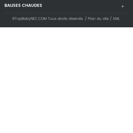
BALISES CHAUDES
©TopBabyNEC.COM Tous droits réservés. /
Plan du site
/
XML