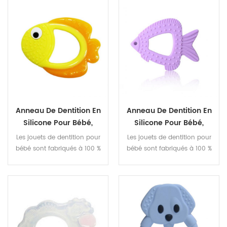
sans BPA et approuvés par la
sans BPA et approuvés par la
FDA.
FDA.
Anneau De Dentition En
Anneau De Dentition En
Silicone Pour Bébé,
Silicone Pour Bébé,
Poisson Animal,
Poisson Animal,
Les jouets de dentition pour
Les jouets de dentition pour
Grignotage, Anneau De
Grignotage, Anneau De
bébé sont fabriqués à 100 %
bébé sont fabriqués à 100 %
Dentition Pour Bébé
Dentition Pour Bébé
en silicone de qualité
en silicone de qualité
alimentaire, non toxique,
alimentaire, non toxique,
sans BPA et approuvés par la
sans BPA et approuvés par la
FDA.
FDA.