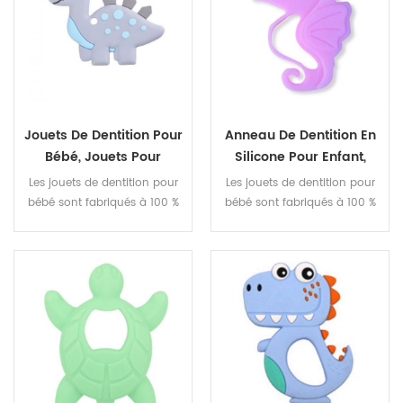
Jouets De Dentition Pour
Anneau De Dentition En
Bébé, Jouets Pour
Silicone Pour Enfant,
Nourrissons, Anneau De
Jouet De Modélisation
Les jouets de dentition pour
Les jouets de dentition pour
Dentition Dinosaure,
De Dessin Animé Cheval
bébé sont fabriqués à 100 %
bébé sont fabriqués à 100 %
Jouet Anti-Douleur
De Mer, Sucette Pour
en silicone de qualité
en silicone de qualité
Nouveau-Né Pour Bébé
alimentaire, non toxique,
alimentaire, non toxique,
sans BPA et approuvés par la
sans BPA et approuvés par la
FDA.
FDA.