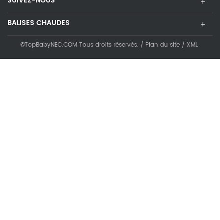
SUIVEZ-NOUS
BALISES CHAUDES
©TopBabyNEC.COM Tous droits réservés. /
Plan du site
/
XML