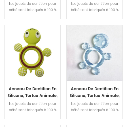
Grignotage Pour Bébé,
Nourrissons, Anneau De
Les jouets de dentition pour
Les jouets de dentition pour
Anneau De Dentition
Dentition Dinosaure,
bébé sont fabriqués à 100 %
bébé sont fabriqués à 100 %
Pour Bébé
Jouet Anti-Douleur
en silicone de qualité
en silicone de qualité
alimentaire, non toxique,
alimentaire, non toxique,
sans BPA et approuvés par la
sans BPA et approuvés par la
FDA.
FDA.
Anneau De Dentition En
Anneau De Dentition En
Silicone, Tortue Animale,
Silicone, Tortue Animale,
Grignotage Pour Bébé,
Grignotage Pour Bébé,
Les jouets de dentition pour
Les jouets de dentition pour
Anneau De Dentition
Anneau De Dentition
bébé sont fabriqués à 100 %
bébé sont fabriqués à 100 %
Pour Bébé
Pour Bébé
en silicone de qualité
en silicone de qualité
alimentaire, non toxique,
alimentaire, non toxique,