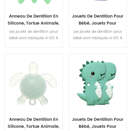
Anneau De Dentition En
Jouets De Dentition Pour
Silicone, Tortue Animale,
Bébé, Jouets Pour
Grignotage Pour Bébé,
Nourrissons, Anneau De
Les jouets de dentition pour
Les jouets de dentition pour
Anneau De Dentition
Dentition Dinosaure,
bébé sont fabriqués à 100 %
bébé sont fabriqués à 100 %
Pour Bébé
Jouet Anti-Douleur
en silicone de qualité
en silicone de qualité
alimentaire, non toxique,
alimentaire, non toxique,
sans BPA et approuvés par la
sans BPA et approuvés par la
FDA.
FDA.
Anneau De Dentition En
Jouets De Dentition Pour
Silicone, Tortue Animale,
Bébé, Jouets Pour