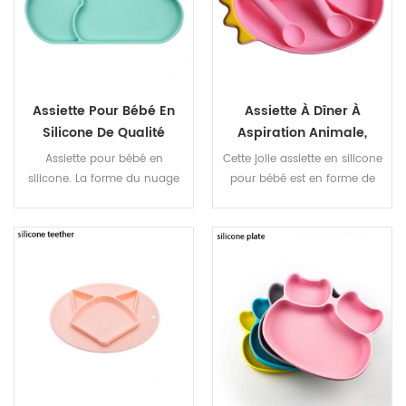
Assiette Pour Bébé En
Assiette À Dîner À
Silicone De Qualité
Aspiration Animale,
Alimentaire Sans BPA,
Assiette En Silicone De
Assiette pour bébé en
Cette jolie assiette en silicone
Résistante Aux Hautes
Dessin Animé De
silicone. La forme du nuage
pour bébé est en forme de
Températures
Dinosaure
est très jolie. L'assiette pour
dinosaure. Il a une jolie
bébé en silicone est 100 % de
forme et attire l'attention de
qualité alimentaire et sans
bébé.
BPA.