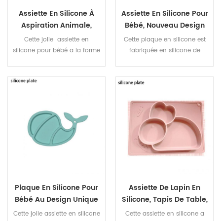
Assiette En Silicone À
Assiette En Silicone Pour
Aspiration Animale,
Bébé, Nouveau Design
Nouveau Design,
D'aspiration D'animaux,
Cette jolie assiette en
Cette plaque en silicone est
Assiette Pour Bébé En
Crabe Mignon
silicone pour bébé a la forme
fabriquée en silicone de
Renard Mignon
d'un ours. La jolie forme est
qualité alimentaire, sûr et
profondément appréciée par
respectueux de
le bébé et la matière douce
l'environnement. Les parents
rassure également les
peuvent être assurés que leur
parents.
bébé peut l'utiliser
Plaque En Silicone Pour
Assiette De Lapin En
Bébé Au Design Unique
Silicone, Tapis De Table,
Et Stable
Assiette En Silicone De
Cette jolie assiette en silicone
Cette assiette en silicone a