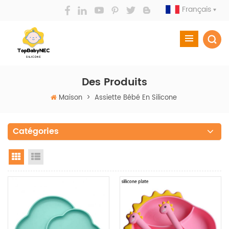
Français
Des Produits
Maison
>
Assiette Bébé En Silicone
Catégories
Grid View
List View