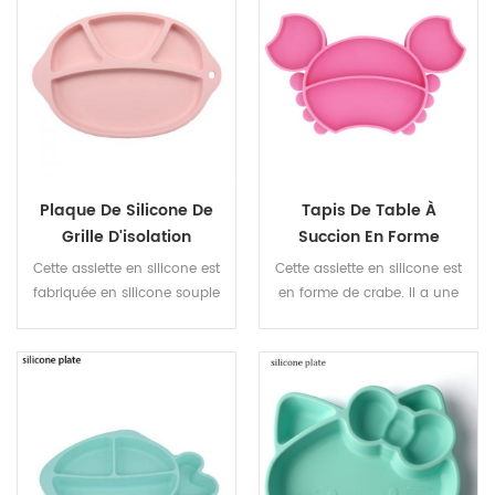
mange.
mange.
Plaque De Silicone De
Tapis De Table À
Grille D'isolation
Succion En Forme
Thermique De Tapis De
D'animal, Assiette En
Cette assiette en silicone est
Cette assiette en silicone est
Bébé Créatif
Silicone Pour Bébé
fabriquée en silicone souple
en forme de crabe. Il a une
Crabe Mignon
de qualité alimentaire, ce qui
jolie forme et attire l'attention
apporte au bébé l'expérience
de bébé
culinaire la plus confortable