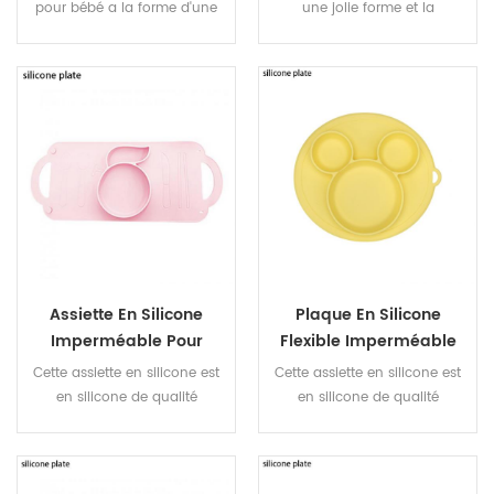
Qualité Alimentaire
pour bébé a la forme d'une
une jolie forme et la
baleine. Il a une jolie forme
conception en silicone
et est profondément
intégrée peut faciliter
apprécié des bébés
l'utilisation par les bébés
lorsqu'ils mangent
Assiette En Silicone
Plaque En Silicone
Imperméable Pour
Flexible Imperméable
Vaisselle De Séparation
Antidérapante De
Cette assiette en silicone est
Cette assiette en silicone est
Pour Bébé
Qualité Alimentaire
en silicone de qualité
en silicone de qualité
Pour Bébé
alimentaire. Il est doux et
alimentaire. Il est doux et
constitue une bonne aide
constitue une bonne aide
pour votre bébé lorsqu'il
pour votre bébé lorsqu'il