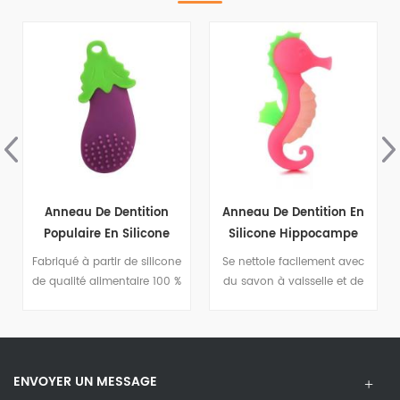
Anneau De Dentition
Anneau De Dentition En
Populaire En Silicone
Silicone Hippocampe
Pour Bébé Aubergine
Pour Bébé, Jouet
Fabriqué à partir de silicone
Se nettoie facilement avec
Confortable, Soins
de qualité alimentaire 100 %
du savon à vaisselle et de
Dentaires
non toxique, il ne contient
l'eau
ni BPA, ni plomb, ni
cadmium, ni phtalates, ni
PVC, ni latex.
ENVOYER UN MESSAGE