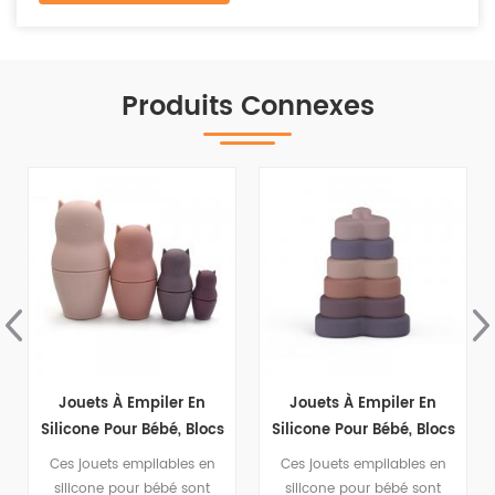
Produits Connexes
Jouets À Empiler En
Jouets À Empiler En
Silicone Pour Bébé, Blocs
Silicone Pour Bébé, Blocs
D'empilage Pop, Jouets
À Empiler En Forme De
Ces jouets empilables en
Ces jouets empilables en
Doux Pour Bébé,
Cœur, Jouet Doux Pour
silicone pour bébé sont
silicone pour bébé sont