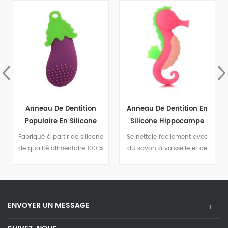
Anneau De Dentition
Anneau De Dentition En
Populaire En Silicone
Silicone Hippocampe
Pour Bébé Aubergine
Pour Bébé, Jouet
Fabriqué à partir de silicone
Se nettoie facilement avec
Confortable, Soins
de qualité alimentaire 100 %
du savon à vaisselle et de
Dentaires
non toxique, il ne contient
l'eau
ni BPA, ni plomb, ni
cadmium, ni phtalates, ni
PVC, ni latex.
ENVOYER UN MESSAGE