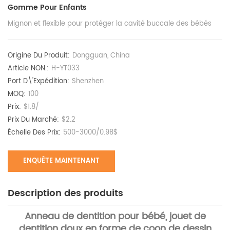
Gomme Pour Enfants
Mignon et flexible pour protéger la cavité buccale des bébés
Origine Du Produit:
Dongguan, China
Article NON.:
H-YT033
Port D\'expédition:
Shenzhen
MOQ:
100
Prix:
$1.8/
Prix Du Marché:
$2.2
Échelle Des Prix:
500-3000/0.98$
ENQUÊTE MAINTENANT
Description des produits
Anneau de dentition pour bébé, jouet de
dentition doux en forme de coon de dessin