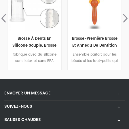
n
Brosse-Première Brosse
Brosse À Dents Souple
sse
Et Anneau De Dentition
En Silicone Pour Bébé,
Pour Bébé
Anneau De Dentition
one
Ensemble parfait pour les
Convient aux bébés de
toie
Pliable, Brosses À Dents
PA
bébés et les tout-petits qui
plus de 6 mois
te
Pour Enfants, Soins
font leurs premières dents
Bucco-Dentaires Pour
Bébés
ENVOYER UN MESSAGE
SUIVEZ-NOUS
BALISES CHAUDES