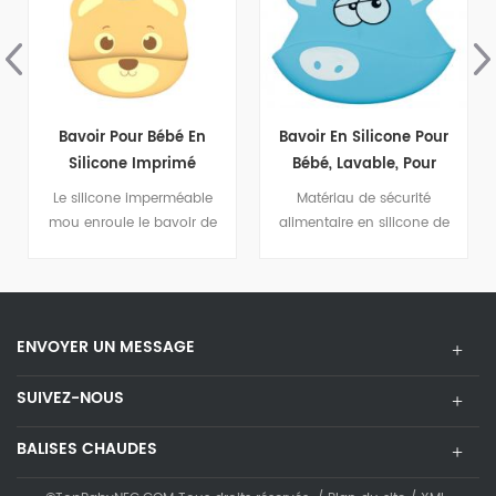
Bavoir Pour Bébé En
Bavoir En Silicone Pour
Silicone Imprimé
Bébé, Lavable, Pour
Imperméable Et Doux De
Enfants Et Tout-Petits
Le silicone imperméable
Matériau de sécurité
Qualité Alimentaire
mou enroule le bavoir de
alimentaire en silicone de
Avec Poche
alimentation lavable de
haute qualitéBavoirs en
bébé BPA libre
silicone pour bébé
ENVOYER UN MESSAGE
SUIVEZ-NOUS
BALISES CHAUDES